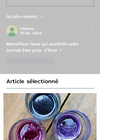
Les plus récents
Eduenne
19 déc. 2025
Merveilleux texte qui ensoleille cette 
journée bien grise  d'hiver  !
J'aime
Répondre
Article sélectionné