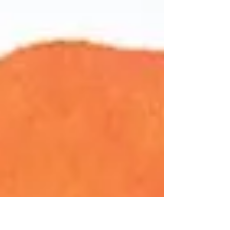
Peindre avec du bois de
campêche
Le campêche est un bois exotique. Il fait partie
de ces essences végétales qui ont enrichi
notre répertoire de couleurs après la...