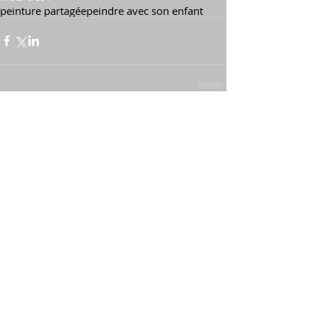
peinture partagée
peindre avec son enfant
1 commentaire
Rédigez un commentaire...
Les plus récents
Migi 149
01 mars 2025
Merci pour cet article inspirant ! Peindre 
avec mon fils a été une vraie révélation, 