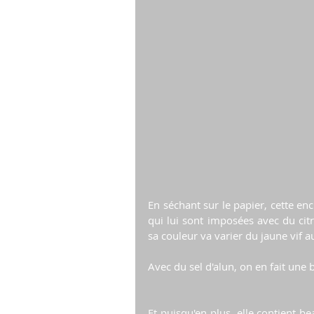
En séchant sur le papier, cette enc
qui lui sont imposées avec du citr
sa couleur va varier du jaune vif au
Avec du sel d'alun, on en fait une b
Et puisqu'en plus, elle contient be