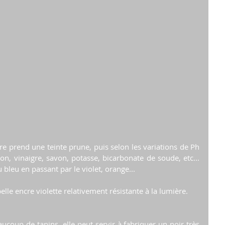
re prend une teinte prune, puis selon les variations de Ph 
on, vinaigre, savon, potasse, bicarbonate de soude, etc... 
 bleu en passant par le violet, orange...
elle encre violette relativement résistante à la lumière.
aucoup de tanins, elle peut servir à fabriquer un noir très 