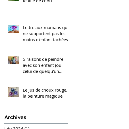
feuille de chou
Lettre aux mamans qui
ne supportent pas les
mains d'enfant tachées
5 raisons de peindre
avec son enfant (ou
celui de quelqu'un
d'autre, ça marche
aussi)
Le jus de choux rouge,
la peinture magique!
Archives
juin 2024
(1)
1 post