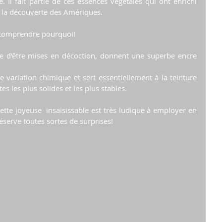
Il fait partie de ces essences végétales qui ont enrichi 
s la découverte des Amériques.
 comprendre pourquoi!
e d'être mises en décoction, donnent une superbe encre 
e variation chimique et sert essentiellement à la teinture 
ntes les plus solides et les plus stables.
ette joyeuse  insaisissable est très ludique à employer en 
éserve toutes sortes de surprises!