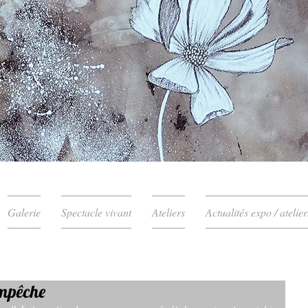
Galerie
Spectacle vivant
Ateliers
Actualités expo / atelier
ampêche