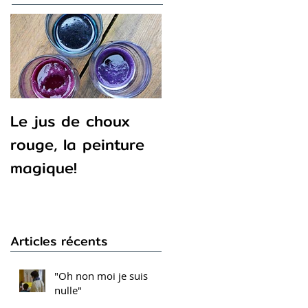
Le jus de choux
rouge, la peinture
magique!
Articles récents
"Oh non moi je suis
nulle"